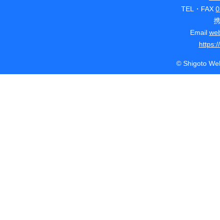
TEL・FAX
0
Email
web
https:
© Shigoto Web