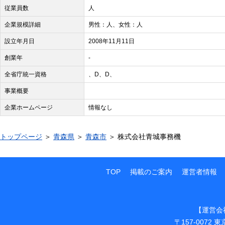
従業員数
人
企業規模詳細
男性：人、女性：人
設立年月日
2008年11月11日
創業年
-
全省庁統一資格
、D、D、
事業概要
企業ホームページ
情報なし
トップページ
＞
青森県
＞
青森市
＞ 株式会社青城事務機
TOP
掲載のご案内
運営者情報
【運営会
〒157-0072
東