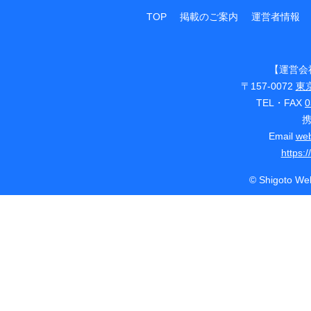
TOP
掲載のご案内
運営者情報
【運営会
〒157-0072
東
TEL・FAX
0
Email
web
https:
© Shigoto Web