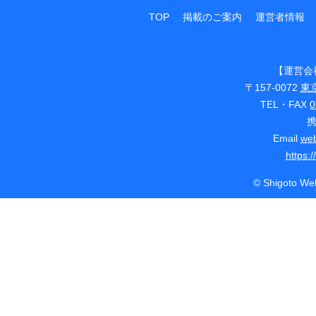
TOP
掲載のご案内
運営者情報
【運営会
〒157-0072
東
TEL・FAX
0
Email
web
https:
© Shigoto Web