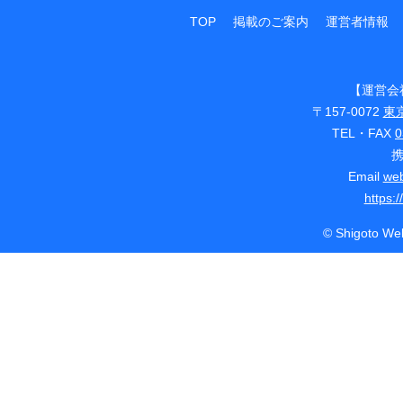
TOP
掲載のご案内
運営者情報
【運営会
〒157-0072
東
TEL・FAX
0
Email
web
https:
© Shigoto Web