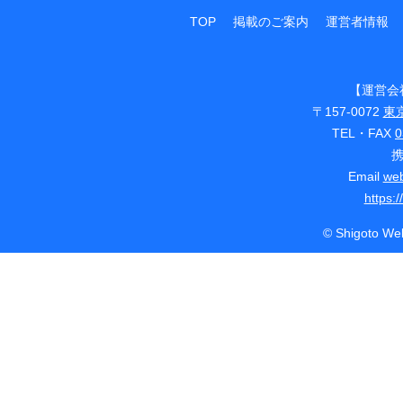
TOP
掲載のご案内
運営者情報
【運営会
〒157-0072
東
TEL・FAX
0
Email
web
https:
© Shigoto Web