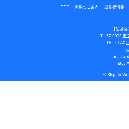
TOP
掲載のご案内
運営者情報
【運営会
〒157-0072
東
TEL・FAX
0
Email
web
https:
© Shigoto Web