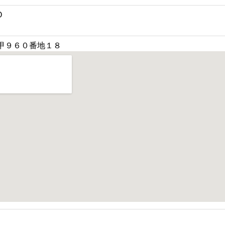
O
甲９６０番地１８